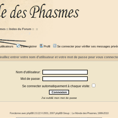
mes :: Index du Forum
::
::
tilisateurs
S'enregistrer
Profil
Se connecter pour vérifier ses messages privé
euillez entrer votre nom d'utilisateur et votre mot de passe pour vous connecte
Nom d'utilisateur:
Mot de passe:
Se connecter automatiquement à chaque visite:
J'ai oublié mon mot de passe
Fonctionne avec
phpBB
2.0.22 © 2001, 2007 phpBB Group : :
Le Monde des Phasmes
, 1999-2010