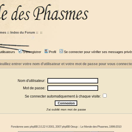
mes :: Index du Forum
::
::
tilisateurs
S'enregistrer
Profil
Se connecter pour vérifier ses messages privé
euillez entrer votre nom d'utilisateur et votre mot de passe pour vous connecte
Nom d'utilisateur:
Mot de passe:
Se connecter automatiquement à chaque visite:
J'ai oublié mon mot de passe
Fonctionne avec
phpBB
2.0.22 © 2001, 2007 phpBB Group : :
Le Monde des Phasmes
, 1999-2010