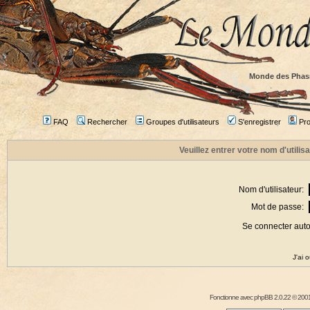
Monde des Phas
FAQ
Rechercher
Groupes d'utilisateurs
S'enregistrer
Prof
Veuillez entrer votre nom d'utili
Nom d'utilisateur:
Mot de passe:
Se connecter aut
J'ai 
Fonctionne avec
phpBB
2.0.22 © 2001