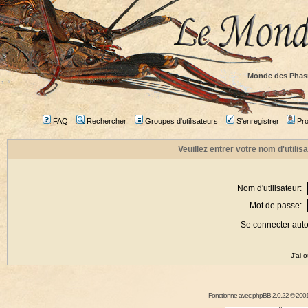
Monde des Phas
FAQ
Rechercher
Groupes d'utilisateurs
S'enregistrer
Prof
Veuillez entrer votre nom d'utili
Nom d'utilisateur:
Mot de passe:
Se connecter aut
J'ai 
Fonctionne avec
phpBB
2.0.22 © 2001