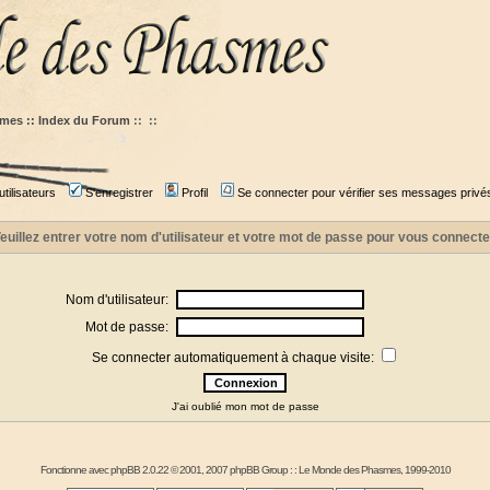
mes :: Index du Forum
::
::
tilisateurs
S'enregistrer
Profil
Se connecter pour vérifier ses messages privé
euillez entrer votre nom d'utilisateur et votre mot de passe pour vous connecte
Nom d'utilisateur:
Mot de passe:
Se connecter automatiquement à chaque visite:
J'ai oublié mon mot de passe
Fonctionne avec
phpBB
2.0.22 © 2001, 2007 phpBB Group : :
Le Monde des Phasmes
, 1999-2010