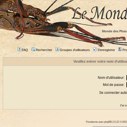
Monde des Phas
FAQ
Rechercher
Groupes d'utilisateurs
S'enregistrer
Prof
Veuillez entrer votre nom d'utili
Nom d'utilisateur:
Mot de passe:
Se connecter aut
J'ai 
Fonctionne avec
phpBB
2.0.22 © 2001