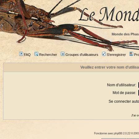
Monde des Phas
FAQ
Rechercher
Groupes d'utilisateurs
S'enregistrer
Prof
Veuillez entrer votre nom d'utili
Nom d'utilisateur:
Mot de passe:
Se connecter aut
J'ai 
Fonctionne avec
phpBB
2.0.22 © 2001