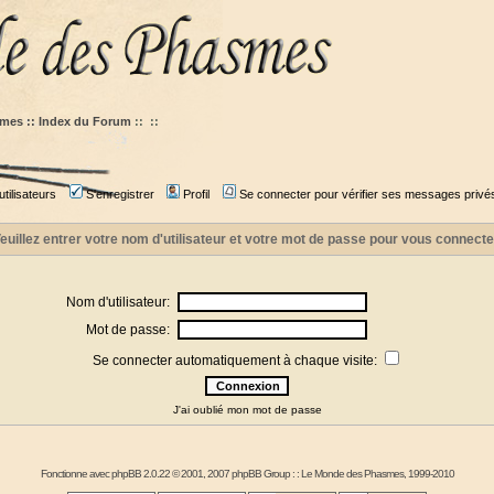
mes :: Index du Forum
::
::
tilisateurs
S'enregistrer
Profil
Se connecter pour vérifier ses messages privé
euillez entrer votre nom d'utilisateur et votre mot de passe pour vous connecte
Nom d'utilisateur:
Mot de passe:
Se connecter automatiquement à chaque visite:
J'ai oublié mon mot de passe
Fonctionne avec
phpBB
2.0.22 © 2001, 2007 phpBB Group : :
Le Monde des Phasmes
, 1999-2010