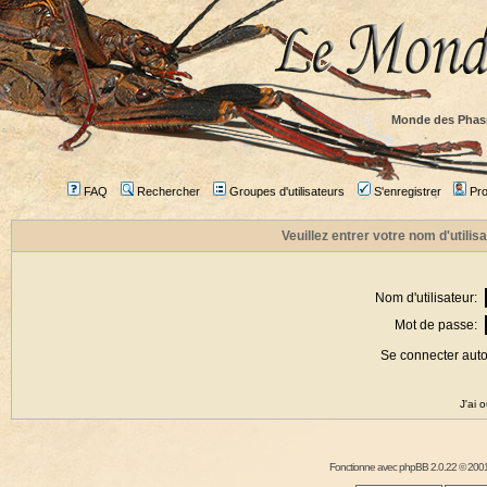
Monde des Phas
FAQ
Rechercher
Groupes d'utilisateurs
S'enregistrer
Prof
Veuillez entrer votre nom d'utili
Nom d'utilisateur:
Mot de passe:
Se connecter aut
J'ai 
Fonctionne avec
phpBB
2.0.22 © 2001