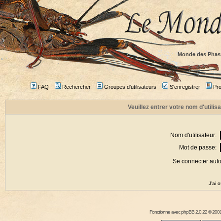
Monde des Phas
FAQ
Rechercher
Groupes d'utilisateurs
S'enregistrer
Prof
Veuillez entrer votre nom d'utili
Nom d'utilisateur:
Mot de passe:
Se connecter aut
J'ai 
Fonctionne avec
phpBB
2.0.22 © 2001