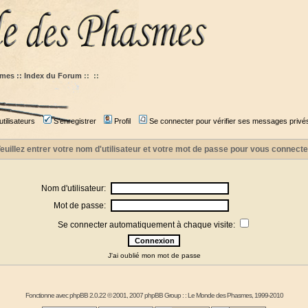
mes :: Index du Forum
::
::
tilisateurs
S'enregistrer
Profil
Se connecter pour vérifier ses messages privé
euillez entrer votre nom d'utilisateur et votre mot de passe pour vous connecte
Nom d'utilisateur:
Mot de passe:
Se connecter automatiquement à chaque visite:
J'ai oublié mon mot de passe
Fonctionne avec
phpBB
2.0.22 © 2001, 2007 phpBB Group : :
Le Monde des Phasmes
, 1999-2010