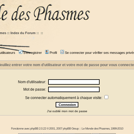
mes :: Index du Forum
::
::
tilisateurs
S'enregistrer
Profil
Se connecter pour vérifier ses messages privé
euillez entrer votre nom d'utilisateur et votre mot de passe pour vous connecte
Nom d'utilisateur:
Mot de passe:
Se connecter automatiquement à chaque visite:
J'ai oublié mon mot de passe
Fonctionne avec
phpBB
2.0.22 © 2001, 2007 phpBB Group : :
Le Monde des Phasmes
, 1999-2010