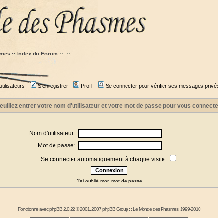
mes :: Index du Forum
::
::
tilisateurs
S'enregistrer
Profil
Se connecter pour vérifier ses messages privé
euillez entrer votre nom d'utilisateur et votre mot de passe pour vous connecte
Nom d'utilisateur:
Mot de passe:
Se connecter automatiquement à chaque visite:
J'ai oublié mon mot de passe
Fonctionne avec
phpBB
2.0.22 © 2001, 2007 phpBB Group : :
Le Monde des Phasmes
, 1999-2010