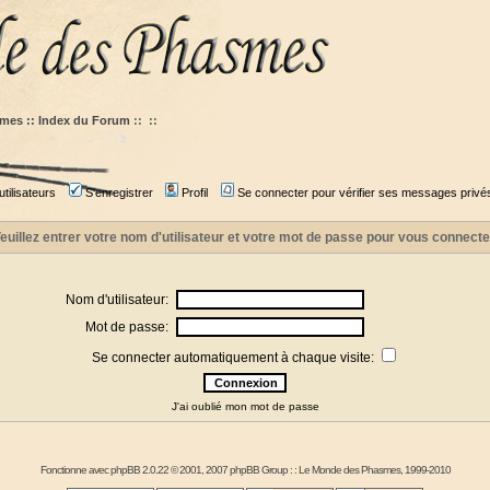
mes :: Index du Forum
::
::
tilisateurs
S'enregistrer
Profil
Se connecter pour vérifier ses messages privé
euillez entrer votre nom d'utilisateur et votre mot de passe pour vous connecte
Nom d'utilisateur:
Mot de passe:
Se connecter automatiquement à chaque visite:
J'ai oublié mon mot de passe
Fonctionne avec
phpBB
2.0.22 © 2001, 2007 phpBB Group : :
Le Monde des Phasmes
, 1999-2010