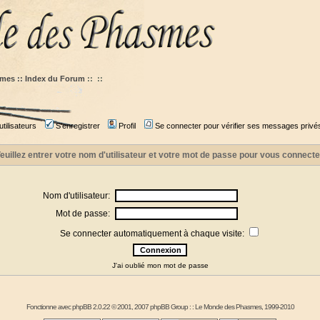
mes :: Index du Forum
::
::
tilisateurs
S'enregistrer
Profil
Se connecter pour vérifier ses messages privé
euillez entrer votre nom d'utilisateur et votre mot de passe pour vous connecte
Nom d'utilisateur:
Mot de passe:
Se connecter automatiquement à chaque visite:
J'ai oublié mon mot de passe
Fonctionne avec
phpBB
2.0.22 © 2001, 2007 phpBB Group : :
Le Monde des Phasmes
, 1999-2010