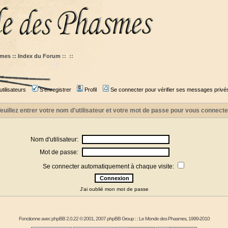
mes :: Index du Forum
::
::
tilisateurs
S'enregistrer
Profil
Se connecter pour vérifier ses messages privé
euillez entrer votre nom d'utilisateur et votre mot de passe pour vous connecte
Nom d'utilisateur:
Mot de passe:
Se connecter automatiquement à chaque visite:
J'ai oublié mon mot de passe
Fonctionne avec
phpBB
2.0.22 © 2001, 2007 phpBB Group : :
Le Monde des Phasmes
, 1999-2010