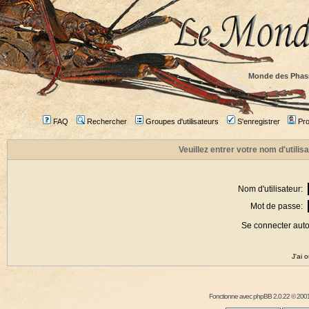
Monde des Phas
FAQ
Rechercher
Groupes d'utilisateurs
S'enregistrer
Prof
Veuillez entrer votre nom d'utili
Nom d'utilisateur:
Mot de passe:
Se connecter aut
J'ai 
Fonctionne avec
phpBB
2.0.22 © 2001