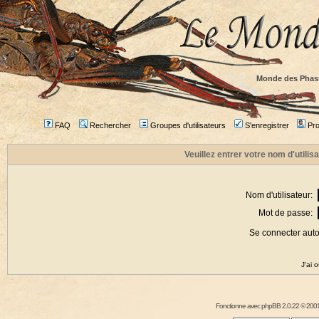
Monde des Phas
FAQ
Rechercher
Groupes d'utilisateurs
S'enregistrer
Prof
Veuillez entrer votre nom d'utili
Nom d'utilisateur:
Mot de passe:
Se connecter aut
J'ai 
Fonctionne avec
phpBB
2.0.22 © 2001