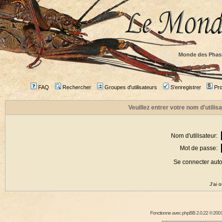
Monde des Phas
FAQ
Rechercher
Groupes d'utilisateurs
S'enregistrer
Prof
Veuillez entrer votre nom d'utili
Nom d'utilisateur:
Mot de passe:
Se connecter aut
J'ai 
Fonctionne avec
phpBB
2.0.22 © 2001