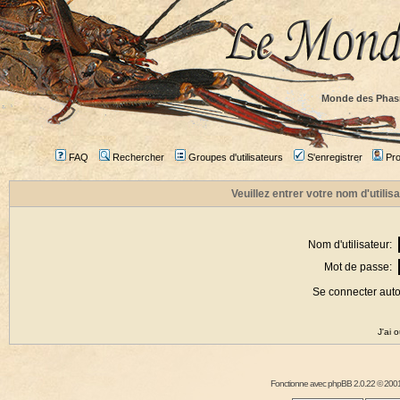
Monde des Phas
FAQ
Rechercher
Groupes d'utilisateurs
S'enregistrer
Prof
Veuillez entrer votre nom d'utili
Nom d'utilisateur:
Mot de passe:
Se connecter aut
J'ai 
Fonctionne avec
phpBB
2.0.22 © 2001