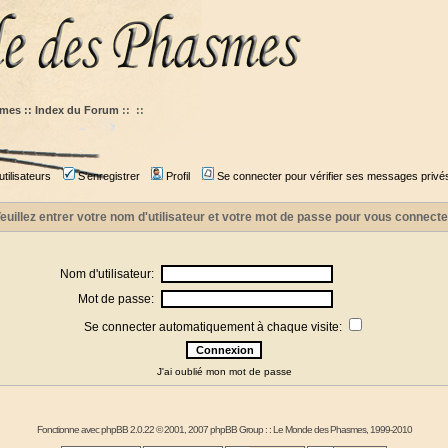
mes :: Index du Forum
::
::
tilisateurs
S'enregistrer
Profil
Se connecter pour vérifier ses messages privé
euillez entrer votre nom d'utilisateur et votre mot de passe pour vous connecte
Nom d'utilisateur:
Mot de passe:
Se connecter automatiquement à chaque visite:
J'ai oublié mon mot de passe
Fonctionne avec
phpBB
2.0.22 © 2001, 2007 phpBB Group : :
Le Monde des Phasmes
, 1999-2010