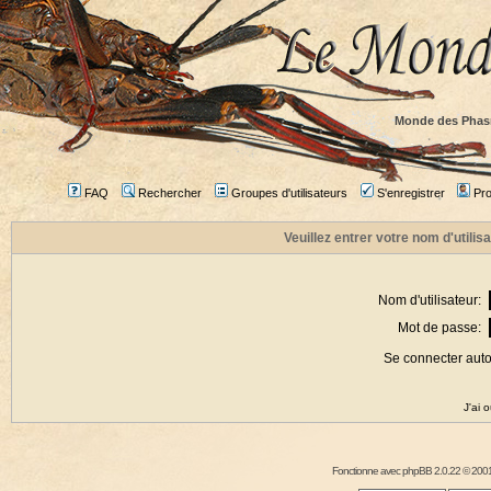
Monde des Phas
FAQ
Rechercher
Groupes d'utilisateurs
S'enregistrer
Prof
Veuillez entrer votre nom d'utili
Nom d'utilisateur:
Mot de passe:
Se connecter aut
J'ai 
Fonctionne avec
phpBB
2.0.22 © 2001