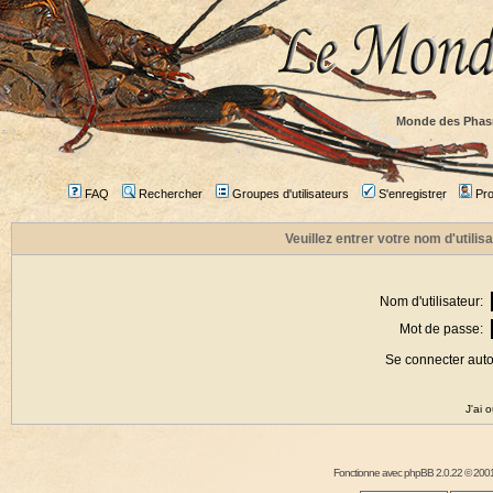
Monde des Phas
FAQ
Rechercher
Groupes d'utilisateurs
S'enregistrer
Prof
Veuillez entrer votre nom d'utili
Nom d'utilisateur:
Mot de passe:
Se connecter aut
J'ai 
Fonctionne avec
phpBB
2.0.22 © 2001