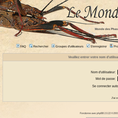
Monde des Phas
FAQ
Rechercher
Groupes d'utilisateurs
S'enregistrer
Prof
Veuillez entrer votre nom d'utili
Nom d'utilisateur:
Mot de passe:
Se connecter aut
J'ai 
Fonctionne avec
phpBB
2.0.22 © 2001