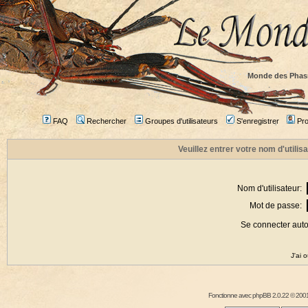
Monde des Phas
FAQ
Rechercher
Groupes d'utilisateurs
S'enregistrer
Prof
Veuillez entrer votre nom d'utili
Nom d'utilisateur:
Mot de passe:
Se connecter aut
J'ai 
Fonctionne avec
phpBB
2.0.22 © 2001