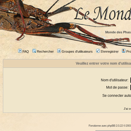
Monde des Phas
FAQ
Rechercher
Groupes d'utilisateurs
S'enregistrer
Prof
Veuillez entrer votre nom d'utili
Nom d'utilisateur:
Mot de passe:
Se connecter aut
J'ai 
Fonctionne avec
phpBB
2.0.22 © 2001