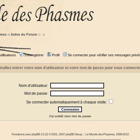
mes :: Index du Forum
::
::
tilisateurs
S'enregistrer
Profil
Se connecter pour vérifier ses messages privé
euillez entrer votre nom d'utilisateur et votre mot de passe pour vous connecte
Nom d'utilisateur:
Mot de passe:
Se connecter automatiquement à chaque visite:
J'ai oublié mon mot de passe
Fonctionne avec
phpBB
2.0.22 © 2001, 2007 phpBB Group : :
Le Monde des Phasmes
, 1999-2010