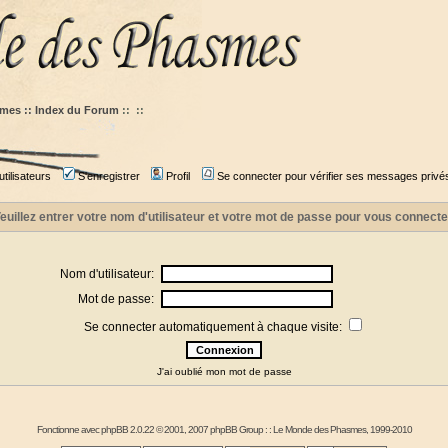
mes :: Index du Forum
::
::
tilisateurs
S'enregistrer
Profil
Se connecter pour vérifier ses messages privé
euillez entrer votre nom d'utilisateur et votre mot de passe pour vous connecte
Nom d'utilisateur:
Mot de passe:
Se connecter automatiquement à chaque visite:
J'ai oublié mon mot de passe
Fonctionne avec
phpBB
2.0.22 © 2001, 2007 phpBB Group : :
Le Monde des Phasmes
, 1999-2010