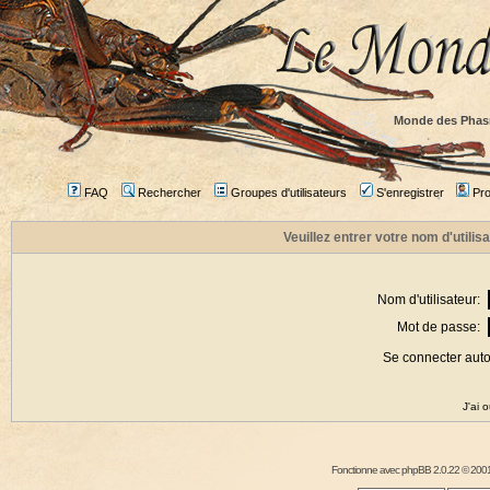
Monde des Phas
FAQ
Rechercher
Groupes d'utilisateurs
S'enregistrer
Prof
Veuillez entrer votre nom d'utili
Nom d'utilisateur:
Mot de passe:
Se connecter aut
J'ai 
Fonctionne avec
phpBB
2.0.22 © 2001