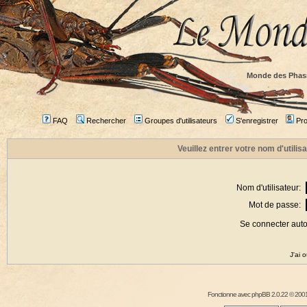
Monde des Phas
FAQ
Rechercher
Groupes d'utilisateurs
S'enregistrer
Prof
Veuillez entrer votre nom d'utili
Nom d'utilisateur:
Mot de passe:
Se connecter aut
J'ai 
Fonctionne avec
phpBB
2.0.22 © 2001