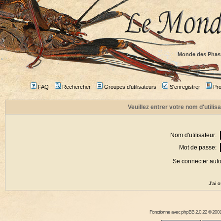
Monde des Phas
FAQ
Rechercher
Groupes d'utilisateurs
S'enregistrer
Prof
Veuillez entrer votre nom d'utili
Nom d'utilisateur:
Mot de passe:
Se connecter aut
J'ai 
Fonctionne avec
phpBB
2.0.22 © 2001