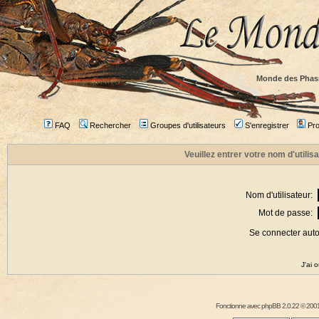
Monde des Phas
FAQ
Rechercher
Groupes d'utilisateurs
S'enregistrer
Prof
Veuillez entrer votre nom d'utili
Nom d'utilisateur:
Mot de passe:
Se connecter aut
J'ai 
Fonctionne avec
phpBB
2.0.22 © 2001