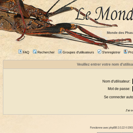
Monde des Phas
FAQ
Rechercher
Groupes d'utilisateurs
S'enregistrer
Prof
Veuillez entrer votre nom d'utili
Nom d'utilisateur:
Mot de passe:
Se connecter aut
J'ai 
Fonctionne avec
phpBB
2.0.22 © 2001