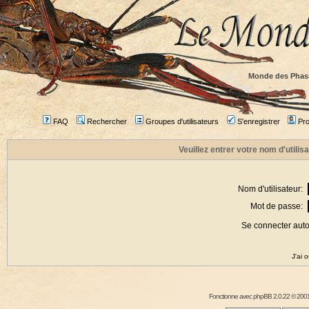
Monde des Phas
FAQ
Rechercher
Groupes d'utilisateurs
S'enregistrer
Prof
Veuillez entrer votre nom d'utili
Nom d'utilisateur:
Mot de passe:
Se connecter aut
J'ai 
Fonctionne avec
phpBB
2.0.22 © 2001