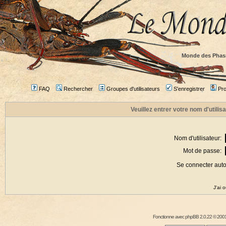
Monde des Phas
FAQ
Rechercher
Groupes d'utilisateurs
S'enregistrer
Prof
Veuillez entrer votre nom d'utili
Nom d'utilisateur:
Mot de passe:
Se connecter aut
J'ai 
Fonctionne avec
phpBB
2.0.22 © 2001