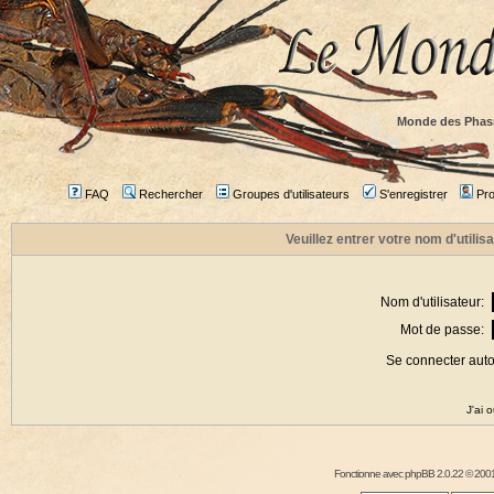
Monde des Phas
FAQ
Rechercher
Groupes d'utilisateurs
S'enregistrer
Prof
Veuillez entrer votre nom d'utili
Nom d'utilisateur:
Mot de passe:
Se connecter aut
J'ai 
Fonctionne avec
phpBB
2.0.22 © 2001