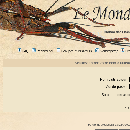
Monde des Phas
FAQ
Rechercher
Groupes d'utilisateurs
S'enregistrer
Prof
Veuillez entrer votre nom d'utili
Nom d'utilisateur:
Mot de passe:
Se connecter aut
J'ai 
Fonctionne avec
phpBB
2.0.22 © 2001