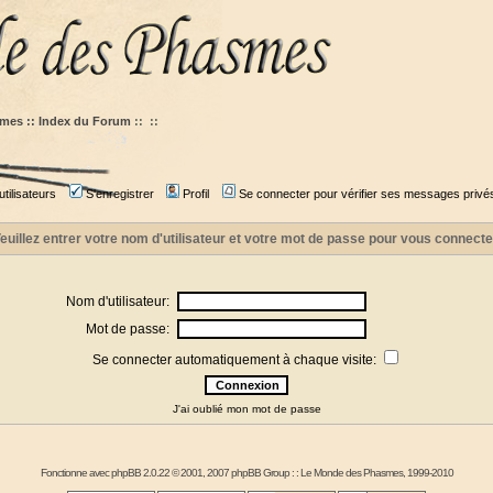
mes :: Index du Forum
::
::
tilisateurs
S'enregistrer
Profil
Se connecter pour vérifier ses messages privé
euillez entrer votre nom d'utilisateur et votre mot de passe pour vous connecte
Nom d'utilisateur:
Mot de passe:
Se connecter automatiquement à chaque visite:
J'ai oublié mon mot de passe
Fonctionne avec
phpBB
2.0.22 © 2001, 2007 phpBB Group : :
Le Monde des Phasmes
, 1999-2010