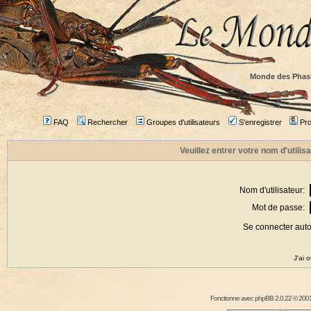
Monde des Phas
FAQ
Rechercher
Groupes d'utilisateurs
S'enregistrer
Prof
Veuillez entrer votre nom d'utili
Nom d'utilisateur:
Mot de passe:
Se connecter aut
J'ai 
Fonctionne avec
phpBB
2.0.22 © 2001