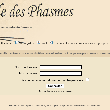
mes :: Index du Forum
::
::
tilisateurs
S'enregistrer
Profil
Se connecter pour vérifier ses messages privé
euillez entrer votre nom d'utilisateur et votre mot de passe pour vous connecte
Nom d'utilisateur:
Mot de passe:
Se connecter automatiquement à chaque visite:
J'ai oublié mon mot de passe
Fonctionne avec
phpBB
2.0.22 © 2001, 2007 phpBB Group : :
Le Monde des Phasmes
, 1999-2010