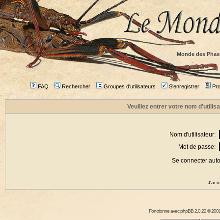
Monde des Phas
FAQ
Rechercher
Groupes d'utilisateurs
S'enregistrer
Prof
Veuillez entrer votre nom d'utili
Nom d'utilisateur:
Mot de passe:
Se connecter aut
J'ai 
Fonctionne avec
phpBB
2.0.22 © 2001