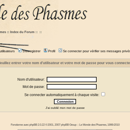
mes :: Index du Forum
::
::
tilisateurs
S'enregistrer
Profil
Se connecter pour vérifier ses messages privé
euillez entrer votre nom d'utilisateur et votre mot de passe pour vous connecte
Nom d'utilisateur:
Mot de passe:
Se connecter automatiquement à chaque visite:
J'ai oublié mon mot de passe
Fonctionne avec
phpBB
2.0.22 © 2001, 2007 phpBB Group : :
Le Monde des Phasmes
, 1999-2010