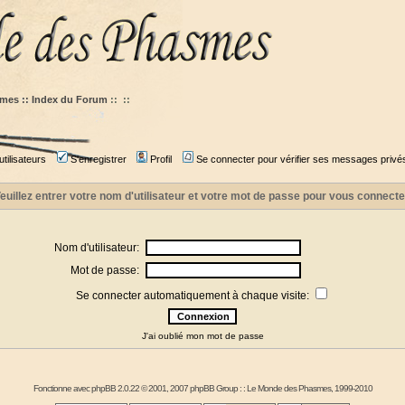
mes :: Index du Forum
::
::
tilisateurs
S'enregistrer
Profil
Se connecter pour vérifier ses messages privé
euillez entrer votre nom d'utilisateur et votre mot de passe pour vous connecte
Nom d'utilisateur:
Mot de passe:
Se connecter automatiquement à chaque visite:
J'ai oublié mon mot de passe
Fonctionne avec
phpBB
2.0.22 © 2001, 2007 phpBB Group : :
Le Monde des Phasmes
, 1999-2010