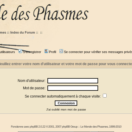
mes :: Index du Forum
::
::
tilisateurs
S'enregistrer
Profil
Se connecter pour vérifier ses messages privé
euillez entrer votre nom d'utilisateur et votre mot de passe pour vous connecte
Nom d'utilisateur:
Mot de passe:
Se connecter automatiquement à chaque visite:
J'ai oublié mon mot de passe
Fonctionne avec
phpBB
2.0.22 © 2001, 2007 phpBB Group : :
Le Monde des Phasmes
, 1999-2010