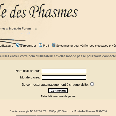
mes :: Index du Forum
::
::
tilisateurs
S'enregistrer
Profil
Se connecter pour vérifier ses messages privé
euillez entrer votre nom d'utilisateur et votre mot de passe pour vous connecte
Nom d'utilisateur:
Mot de passe:
Se connecter automatiquement à chaque visite:
J'ai oublié mon mot de passe
Fonctionne avec
phpBB
2.0.22 © 2001, 2007 phpBB Group : :
Le Monde des Phasmes
, 1999-2010