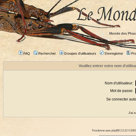
Monde des Phas
FAQ
Rechercher
Groupes d'utilisateurs
S'enregistrer
Prof
Veuillez entrer votre nom d'utili
Nom d'utilisateur:
Mot de passe:
Se connecter aut
J'ai 
Fonctionne avec
phpBB
2.0.22 © 2001