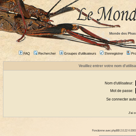
Monde des Phas
FAQ
Rechercher
Groupes d'utilisateurs
S'enregistrer
Prof
Veuillez entrer votre nom d'utili
Nom d'utilisateur:
Mot de passe:
Se connecter aut
J'ai 
Fonctionne avec
phpBB
2.0.22 © 2001