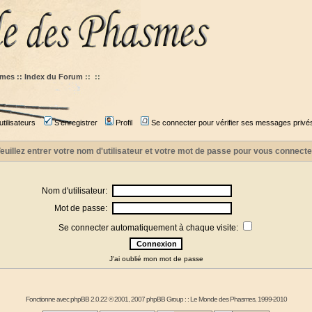
mes :: Index du Forum
::
::
tilisateurs
S'enregistrer
Profil
Se connecter pour vérifier ses messages privé
euillez entrer votre nom d'utilisateur et votre mot de passe pour vous connecte
Nom d'utilisateur:
Mot de passe:
Se connecter automatiquement à chaque visite:
J'ai oublié mon mot de passe
Fonctionne avec
phpBB
2.0.22 © 2001, 2007 phpBB Group : :
Le Monde des Phasmes
, 1999-2010