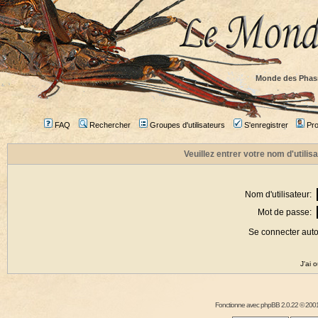
Monde des Phas
FAQ
Rechercher
Groupes d'utilisateurs
S'enregistrer
Prof
Veuillez entrer votre nom d'utili
Nom d'utilisateur:
Mot de passe:
Se connecter aut
J'ai 
Fonctionne avec
phpBB
2.0.22 © 2001