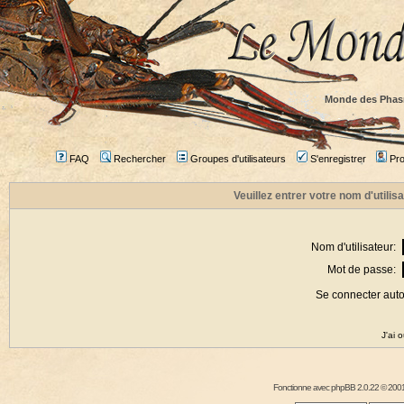
Monde des Phas
FAQ
Rechercher
Groupes d'utilisateurs
S'enregistrer
Prof
Veuillez entrer votre nom d'utili
Nom d'utilisateur:
Mot de passe:
Se connecter aut
J'ai 
Fonctionne avec
phpBB
2.0.22 © 2001